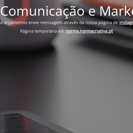
 Comunicação e Market
ra orçamentos envie mensagem através da nossa página de
instag
Página temporária em
norma.normacriativa.pt