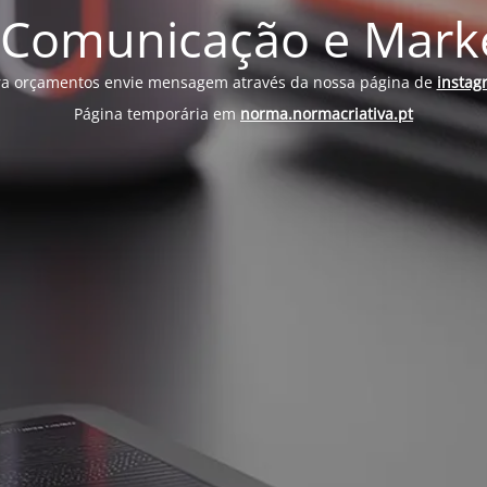
 Comunicação e Market
ra orçamentos envie mensagem através da nossa página de
instag
Página temporária em
norma.normacriativa.pt